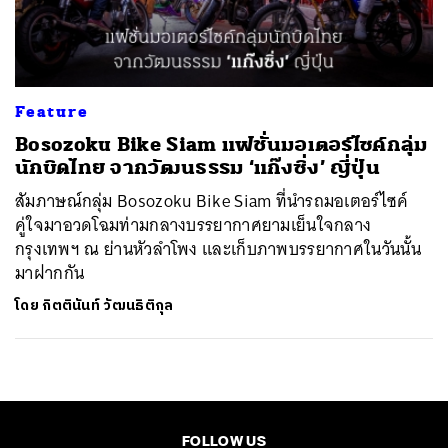
ค้นหา
SHARE
TWEET
LINE
EMAIL
Feature
Bosozoku Bike Siam แฟชั่นมอเตอร์ไซค์กลุ่ม
นักบิดไทย จากวัฒนธรรม ‘แก๊งซิ่ง’ ญี่ปุ่น
สัมภาษณ์กลุ่ม Bosozoku Bike Siam ที่นำรถมอเตอร์ไซค์
คู่ใจมาอวดโฉมท่ามกลางบรรยากาศยามเย็นใจกลาง
กรุงเทพฯ ณ ย่านหัวลำโพง และเก็บภาพบรรยากาศในวันนั้น
มาฝากกัน
โดย
กิตตินันท์ วัฒนธิติกุล
FOLLOW US