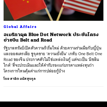
ค้นหา
SHARE
TWEET
LINE
EMAIL
Global Affairs
อเมริกาผุด Blue Dot Network ประชันโครง
ข่ายจีน Belt and Road
รัฐบาลทรัมป์เปิดตัวความริเริ่มใหม่ ด้วยความร่วมมือกับญี่ปุ่น
และออสเตรเลีย ชูจุดขาย ‘ความยั่งยืน’ เกทับ One Belt One
Road ของจีน ประกาศตัวไม่ใช่แหล่งเงินกู้ แต่จะเป็น 'มิชลิน
ไกด์' ที่จะประเมินและให้คำรับรองแก่บรรดาแหล่งทุนว่า
โครงการไหนคุ้มค่าแก่การปล่อยกู้บ้าง
โดย
สาธิต มนัสสุรกุล