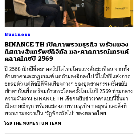
ค้นหา
Business
SHARE
TWEET
LINE
EMAIL
BINANCE TH เปิดภาพรวมธุรกิจ พร้อมมอง
ทิศทางสินทรัพย์ดิจิทัล และคาดการณ์เทรนด์
ตลาดไทยปี 2569
ปี 2568 เป็นปีที่ตลาดคริปโตไทยโดนแรงสั่นสะเทือน จากทั้ง
ด้านราคาและกฎเกณฑ์ แต่ถ้ามองลึกลงไป นี่ไม่ใช่ปีแห่งการ
ชะลอตัว แต่คือปีที่ฟันเฟืองต่างๆ ของอุตสาหกรรมเริ่มขยับ
เข้าหากันเพื่อเตรียมก้าวกระโดดครั้งใหม่ในปี 2569 ท่ามกลาง
ความผันผวน BINANCE TH เลือกหยิบช่วงเวลาแบบนี้ขึ้นมา
เปิดเกมเชิงรุก พร้อมแสดงภาพรวมธุรกิจ กลยุทธ์ และสิ่งที่
พวกเขามองว่าเป็น ‘วัฏจักรถัดไป’ ของตลาดไทย
โดย
THE MOMENTUM TEAM