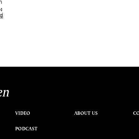
ก
าง
ี่
en
VIDEO
ABOUT US
C
PODCAST