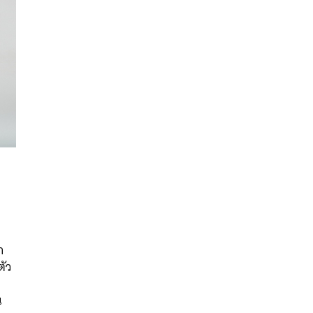
ง
า
นหา
ตัว
SHARE
TWEET
LINE
EMAIL
น