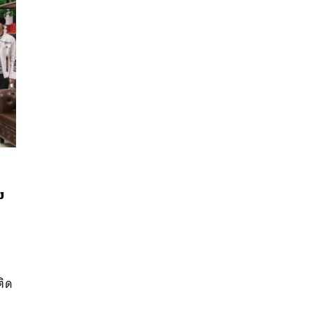
ม
นหา
SHARE
TWEET
LINE
EMAIL
ง
ติด