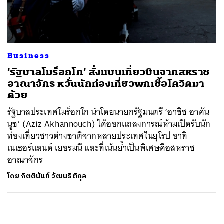
ค้นหา
SHARE
TWEET
LINE
EMAIL
Business
‘รัฐบาลโมร็อกโก’ สั่งแบนเที่ยวบินจากสหราช
อาณาจักร หวั่นนักท่องเที่ยวพกเชื้อโควิดมา
ด้วย
รัฐบาลประเทศโมร็อกโก นำโดยนายกรัฐมนตรี ‘อาซิช อาคัน
นูช’ (Aziz Akhannouch) ได้ออกแถลงการณ์ห้ามเปิดรับนัก
ท่องเที่ยวชาวต่างชาติจากหลายประเทศในยุโรป อาทิ
เนเธอร์แลนด์ เยอรมนี และที่เน้นย้ำเป็นพิเศษคือสหราช
อาณาจักร
โดย
กิตตินันท์ วัฒนธิติกุล