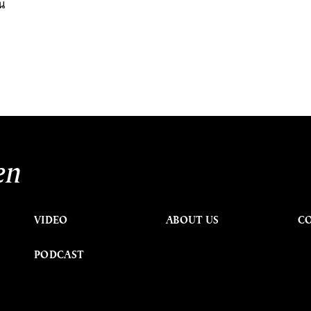
น
en
VIDEO
ABOUT US
C
PODCAST