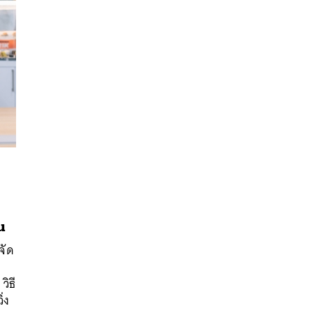
นหา
น
SHARE
TWEET
LINE
EMAIL
จัด
วิธี
่ง