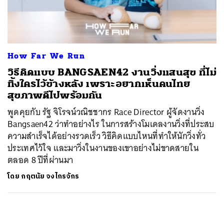
ค้นหา
SHARE
TWEET
LINE
EMAIL
How Far We Run
วิธีคิดแบบ BANGSAEN42 งานวิ่งแสนสุข ที่ไม่
ทิ้งใครไว้ข้างหลัง เพราะอยากเห็นคนไทย
สุขภาพดีไปพร้อมกัน
พูดคุยกับ รัฐ จิโรจน์วณิชชากร Race Director ผู้จัดงานวิ่ง
Bangsaen42 ว่าทำอย่างไร ในการสร้างโมเดลงานวิ่งที่ประสบ
ความสำเร็จได้อย่างรวดเร็ว วิธีคิดแบบไหนที่ทำให้นักวิ่งทั่ว
ประเทศไว้ใจ และมาวิ่งในงานของเขาอย่างไม่ขาดสายใน
ตลอด 8 ปีที่ผ่านมา
โดย
กฤตนัย จงไกรจักร