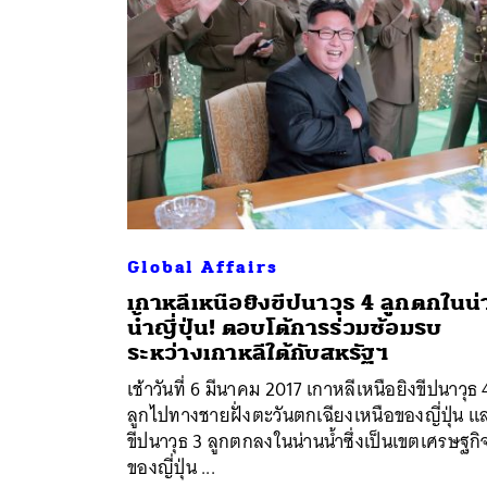
Global Affairs
เกาหลีเหนือยิงขีปนาวุธ 4 ลูกตกในน
น้ำญี่ปุ่น! ตอบโต้การร่วมซ้อมรบ
ค้
ระหว่างเกาหลีใต้กับสหรัฐฯ
เช้าวันที่ 6 มีนาคม 2017 เกาหลีเหนือยิงขีปนาวุธ 
ลูกไปทางชายฝั่งตะวันตกเฉียงเหนือของญี่ปุ่น แ
ขีปนาวุธ 3 ลูกตกลงในน่านน้ำซึ่งเป็นเขตเศรษฐกิ
ของญี่ปุ่น ...