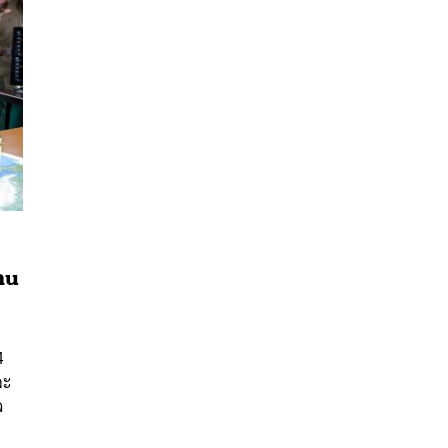
่าน
นหา
SHARE
TWEET
LINE
EMAIL
4
ละ
จ