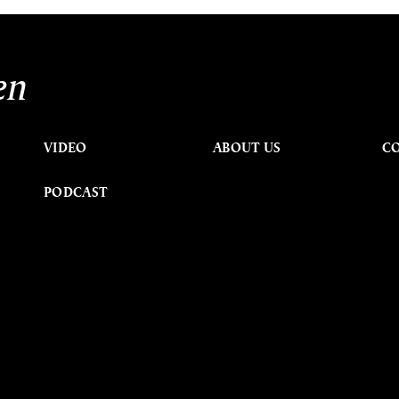
นหา
en
SHARE
TWEET
LINE
EMAIL
VIDEO
ABOUT US
C
PODCAST