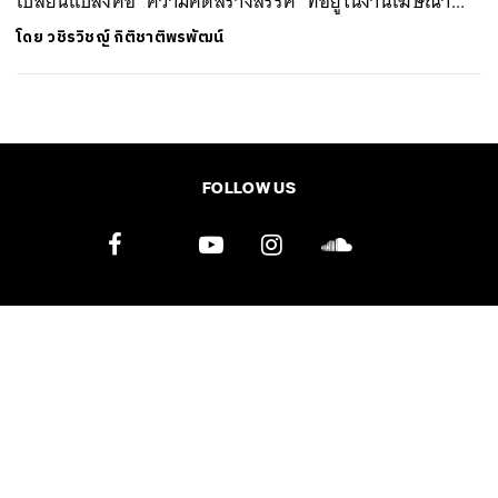
เปลี่ยนแปลงคือ ‘ความคิดสร้างสรรค์’ ที่อยู่ในงานโฆษณา...
SHARE
TWEET
LINE
EMAIL
โดย
วชิรวิชญ์ กิติชาติพรพัฒน์
FOLLOW US