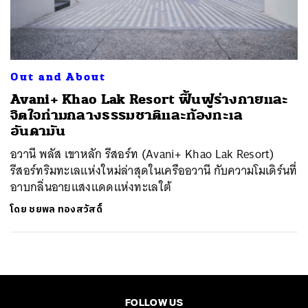
ค้นหา
SHARE
TWEET
LINE
EMAIL
Out and About
Avani+ Khao Lak Resort ฟื้นฟูร่างกายและ
จิตใจท่ามกลางธรรมชาติและท้องทะเล
อันดามัน
อวานี พลัส เขาหลัก รีสอร์ท (Avani+ Khao Lak Resort)
รีสอร์ทริมทะเลแห่งใหม่ล่าสุดในเครืออวานี กับความโมเดิร์นที่
อาบกลิ่นอายแสงแดดแห่งทะเลใต้
โดย
ชยพล ทองสวัสดิ์
FOLLOW US