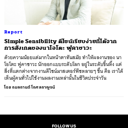
ค้นหา
SHARE
TWEET
LINE
EMAIL
Report
​Simple Sensibility ดีไซน์เรียบง่ายที่ได้จาก
การสังเกตของนาโอโตะ ฟูคาซาวะ
ด้วยความน้อยแต่มากในหน้าตาทันสมัย ทำให้ผลงานของ นา
โอโตะ ฟูคาซาวะ นักออกแบบระดับโลก อยู่ในระดับขึ้นหิ้ง แต่
สิ่งที่แตกต่างจากงานดีไซน์มาสเตอร์พีซหลายๆ ชิ้น คือ เราได้
เห็นผู้คนทั่วไปใช้งานผลงานเหล่านั้นในชีวิตประจำวัน
โดย
กมลกานต์ โกศลกาญจน์
FOLLOW US