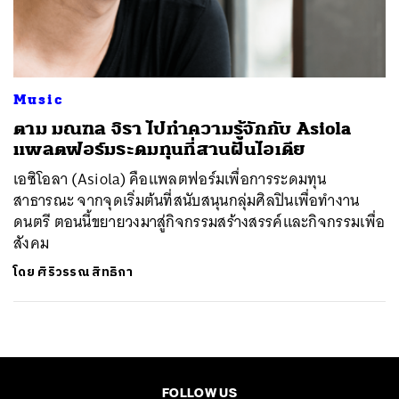
ค้นหา
SHARE
TWEET
LINE
EMAIL
Music
ตาม มณฑล จิรา ไปทำความรู้จักกับ Asiola
แพลตฟอร์มระดมทุนที่สานฝันไอเดีย
เอซิโอลา (Asiola) คือแพลตฟอร์มเพื่อการระดมทุน
สาธารณะ จากจุดเริ่มต้นที่สนับสนุนกลุ่มศิลปินเพื่อทำงาน
ดนตรี ตอนนี้ขยายวงมาสู่กิจกรรมสร้างสรรค์และกิจกรรมเพื่อ
สังคม
โดย
ศิริวรรณ สิทธิกา
FOLLOW US