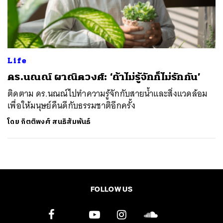
ค้นหา
SHARE
TWEET
LINE
EMAIL
Life
ดร.นณณ์ ผาณิตวงศ์: ‘ถ้าไม่รู้จักก็ไม่รักกัน’
ติดตาม ดร.นณณ์ไปทำความรู้จักกับสายน้ำและสิ่งแวดล้อม
เพื่อให้มนุษย์คืนดีกับธรรมชาติอีกครั้ง
โดย
กิตติพงศ์ สนธิสัมพันธ์
FOLLOW US