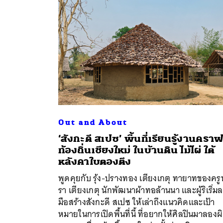
Out and About
‘สังกะดี สเปซ’ พื้นที่เรียนรู้งานคราฟ
ท้องถิ่นเชียงใหม่ ในบ้านดิน ไม้ไผ่ ใต้
หลังคาใบตองตึง
ค้
พูดคุยกับ รุ้ง-ปรางทอง เตียงเกตุ ทายาทของครู
รา เตียงเกตุ นักพัฒนาผ้าทอล้านนา และผู้ริเริ่ม
มือสร้างสังกะดี สเปซ ให้เล่าถึงแนวคิดและเป้า
หมายในการเปิดพื้นที่นี้ ที่อยากให้ศิลปินมาลองผ