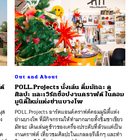
Out and About
ต์
POLL.Projects นั่งเล่น ดื่มมัทฉะ ดู
ศิลปะ และเวิร์กช็อปงานคราฟต์ ในคอม
มูนิตี้ใหม่แห่งย่านบางโพ
นหา
นุส
POLL.Projects อาร์ตแอนด์คราฟต์คอมมูนิตี้แห่ง
SHARE
TWEET
LINE
EMAIL
ลง
ย่านบางโพ ที่มีกิจกรรมให้ทำมากมายทั้งชิมชาเขียว
มัทฉะ เดินเล่นดูข้าวของเครื่องประดับที่ล้วนแต่เป็น
ิด
งานคราฟต์ เที่ยวชมศิลปะในแกลลอรีเล็กๆ และทำ