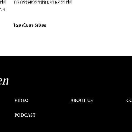
าฟต์
กิจกรรมเวิร์กช็อปงานคราฟต์
รวจ
โดย
ณัชชา วิเชียร
en
VIDEO
ABOUT US
C
PODCAST