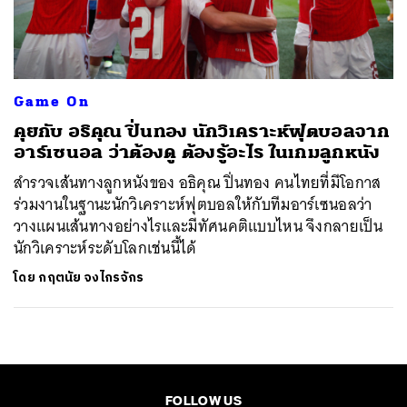
ค้นหา
SHARE
TWEET
LINE
EMAIL
Game On
คุยกับ อธิคุณ ปิ่นทอง นักวิเคราะห์ฟุตบอลจาก
อาร์เซนอล ว่าต้องดู ต้องรู้อะไร ในเกมลูกหนัง
สำรวจเส้นทางลูกหนังของ อธิคุณ ปิ่นทอง คนไทยที่มีโอกาส
ร่วมงานในฐานะนักวิเคราะห์ฟุตบอลให้กับทีมอาร์เซนอลว่า
วางแผนเส้นทางอย่างไรและมีทัศนคติแบบไหน จึงกลายเป็น
นักวิเคราะห์ระดับโลกเช่นนี้ได้
โดย
กฤตนัย จงไกรจักร
FOLLOW US