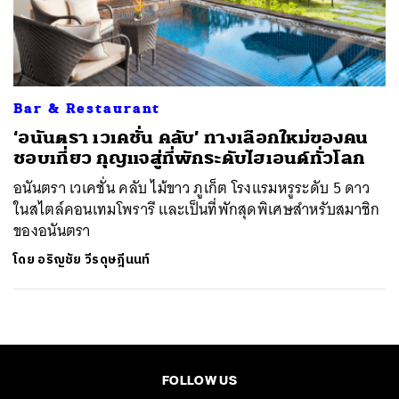
ค้นหา
SHARE
TWEET
LINE
EMAIL
Bar & Restaurant
‘อนันตรา เวเคชั่น คลับ’ ทางเลือกใหม่ของคน
ชอบเที่ยว กุญแจสู่ที่พักระดับไฮเอนด์ทั่วโลก
อนันตรา เวเคชั่น คลับ ไม้ขาว ภูเก็ต โรงแรมหรูระดับ 5 ดาว
ในสไตล์คอนเทมโพรารี และเป็นที่พักสุดพิเศษสำหรับสมาชิก
ของอนันตรา
โดย
อริญชัย วีรดุษฎีนนท์
FOLLOW US