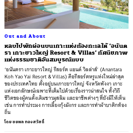
ค้นหา
Out and About
SHARE
TWEET
LINE
EMAIL
หลบไปพักผ่อนบนเกาะแห่งท้องทะเลใต้ ‘อนันต
รา เกาะยาวใหญ่ Resort & Villas’ ทัศนียภาพ
แห่งธรรมชาติอันสมบูรณ์แบบ
‘อนันตรา เกาะยาวใหญ่ รีสอร์ต แอนด์ วิลล่าส์’ (Anantara
Koh Yao Yai Resort & Villas) คือรีสอร์ตหรูแห่งใหม่ล่าสุด
ของประเทศไทย ตั้งอยู่บนเกาะยาวใหญ่ จังหวัดพังงา เกาะ
แห่งเอกลักษณ์เฉพาะที่เต็มไปด้วยเรื่องราวน่าสนใจ ทั้งวิถี
ชีวิตของผู้คนดั้งเดิมชาวมุสลิม และอาชีพต่างๆ ที่ยังมีให้เห็น
เช่น การทำประมง การเลี้ยงกุ้งมังกร และการทำผ้าบาติกท้อง
ถิ่น
โดย
ชยพล ทองสวัสดิ์