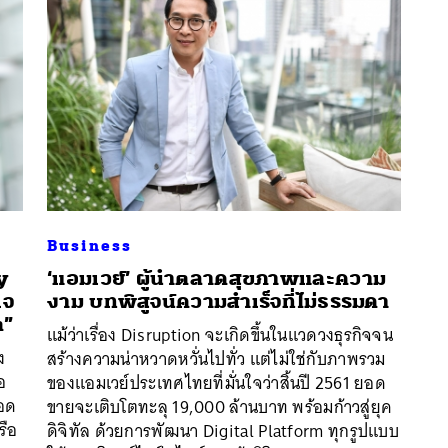
Business
y
‘แอมเวย์’ ผู้นำตลาดสุขภาพและความ
ิจ
งาม บทพิสูจน์ความสำเร็จที่ไม่ธรรมดา
ต”
แม้ว่าเรื่อง Disruption จะเกิดขึ้นในแวดวงธุรกิจจน
นหา
ง
สร้างความน่าหวาดหวั่นไปทั่ว แต่ไม่ใช่กับภาพรวม
SHARE
TWEET
LINE
EMAIL
อ
ของแอมเวย์ประเทศไทยที่มั่นใจว่าสิ้นปี 2561 ยอด
รอด
ขายจะเติบโตทะลุ 19,000 ล้านบาท พร้อมก้าวสู่ยุค
รือ
ดิจิทัล ด้วยการพัฒนา Digital Platform ทุกรูปแบบ