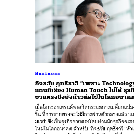
Business
กิจธวัช ฤทธีราวี “เพราะ Technolog
แทนที่เรื่อง Human Touch ไม่ได้ ธุรก
ขายตรงจึงยังก้าวต่อไปในโลกอนาค
ค้
เมื่อโลกของเทรนด์พอเกิดกระแสการเปลี่ยนแปล
ขึ้น ที่การขายตรงจะไม่มีการผ่านตัวกลางแล้ว ‘แ
มเวย์’ ซึ่งเป็นธุรกิจขายตรงโดยผ่านนักธุรกิจจะ
ไหมในโลกอนาคต สำหรับ ‘กิจธวัช ฤทธีราวี’ หัวเ