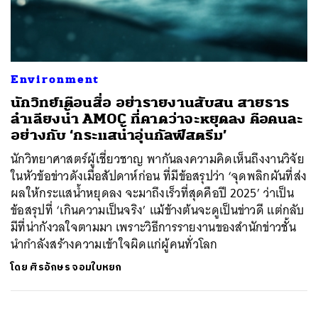
ค้นหา
Environment
SHARE
TWEET
LINE
EMAIL
นักวิทย์เตือนสื่อ อย่ารายงานสับสน สายธาร
ลำเลียงน้ำ AMOC ที่คาดว่าจะหยุดลง คือคนละ
อย่างกับ ‘กระแสน้ำอุ่นกัลฟ์สตรีม’
นักวิทยาศาสตร์ผู้เชี่ยวชาญ พากันลงความคิดเห็นถึงงานวิจัย
ในหัวข้อข่าวดังเมื่อสัปดาห์ก่อน ที่มีข้อสรุปว่า ‘จุดพลิกผันที่ส่ง
ผลให้กระแสน้ำหยุดลง จะมาถึงเร็วที่สุดคือปี 2025’ ว่าเป็น
ข้อสรุปที่ ‘เกินความเป็นจริง’ แม้ข้างต้นจะดูเป็นข่าวดี แต่กลับ
มีที่น่ากังวลใจตามมา เพราะวิธีการรายงานของสำนักข่าวชั้น
นำกำลังสร้างความเข้าใจผิดแก่ผู้คนทั่วโลก
โดย
ศิรอักษร จอมใบหยก