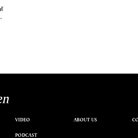
ต้
l,
en
VIDEO
ABOUT US
C
PODCAST