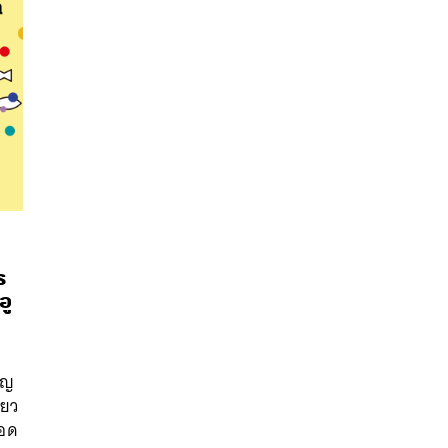
ร
อู
นหา
าญ
SHARE
TWEET
LINE
EMAIL
่ยว
ยอด