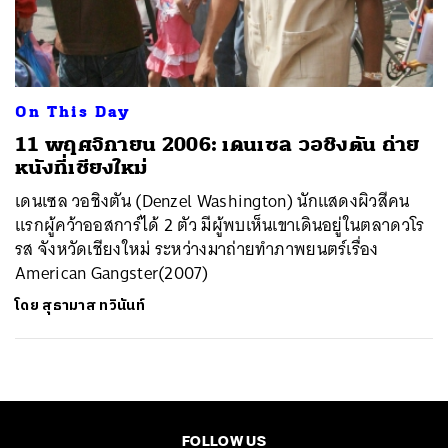
ค้นหา
SHARE
TWEET
LINE
EMAIL
On This Day
11 พฤศจิกายน 2006: เดนเซล วอชิงตัน ถ่าย
หนังที่เชียงใหม่
เดนเซล วอชิงตัน (Denzel Washington) นักแสดงผิวสีคน
แรกผู้คว้าออสการ์ได้ 2 ตัว มีผู้พบเห็นเขาเดินอยู่ในตลาดวโร
รส จังหวัดเชียงใหม่ ระหว่างมาถ่ายทำภาพยนตร์เรื่อง
American Gangster(2007)
โดย
สุธามาส ทวินันท์
FOLLOW US