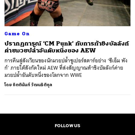
ค้นหา
SHARE
TWEET
LINE
EMAIL
Game On
ปรากฏการณ์ ‘CM Punk’ กับการท้าชิงบัลลังก์
ค่ายมวยปล้ำอันดับหนึ่งของ AEW
การคืนสู่สังเวียนของนักมวยปล้ำซูเปอร์สตาร์อย่าง ‘ซีเอ็ม พัง
ก์’ ภายใต้สังกัดใหม่ AEW ที่ส่งสัญญาณท้าชิงบัลลังก์ค่าย
มวยปล้ำอันดับหนึ่งของโลกจาก WWE
โดย
กิตตินันท์ วัฒนธิติกุล
FOLLOW US