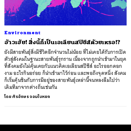
ค้นหา
SHARE
TWEET
LINE
EMAIL
Environment
อ้าวเฮ้ย! สิ่งนี้ก็เป็นเอเลียนสปีชีส์ด้วยเหรอ!?
ยังมีสายพันธุ์สิ่งมีชีวิตอีกจำนวนไม่น้อย ที่ไม่เคยได้รับการเปิด
ตัวสู่สังคมในฐานะสายพันธุ์รุกราน เนื่องจากถูกนำเข้ามาในยุค
ที่สังคมยังไม่คุ้นเคยกับแนวคิดเอเลียนสปีชีส์ อะไรออกดอก
งาม อะไรกินอร่อย ก็นำเข้ามาไว้ก่อน และพอถึงจุดหนึ่ง สังคม
ก็เริ่มคุ้นชินกับการมีอยู่ของสายพันธุ์เหล่านี้จนหลงลืมไปว่า
เดิมทีมาจากต่างถิ่นเช่นกัน
โดย
ศิรอักษร จอมใบหยก