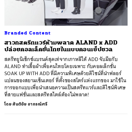
ค้นหา
SHARE
TWEET
LINE
EMAIL
Branded Content
สาวกสตรีทแวร์ห้ามพลาด ALAND x ADD
ปล่อยคอลเล็คชั่นไทยในแบบคอนเซ็ปชวล
สตรีทยูนิเซ็กซ์แบรนด์สุดเท่จากเกาหลีใต้ ADD จับมือกับ
ALAND ทำเสื้อผ้าเพื่อคนไทยโดยเฉพาะ กับคอลเล็กชั่น
SOAK UP WITH ADD ที่มีความพิเศษด้วยดีไซน์ที่นำฟลอร์
แปลนของสยามเซ็นเตอร์ ที่ตั้งของสโตร์แห่งแรกของ มาใช้ใน
การออกแบบเพื่อนำเสนอความเป็นสตรีทแวร์และดีไซน์พิเศษ
ที่สายแฟชั่นและสตรีทสไตล์ต้องไม่พลาด!
โดย
สันติชัย อาภรณ์ศรี