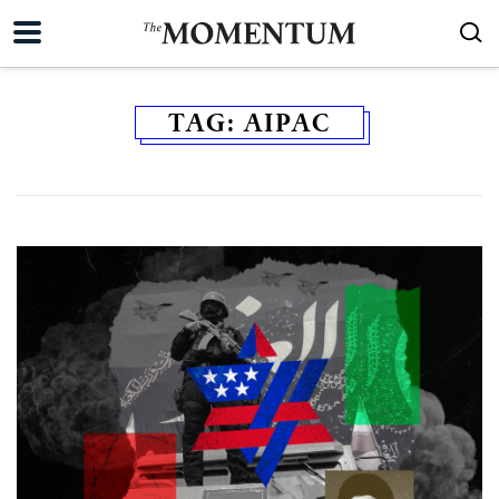
TAG:
AIPAC