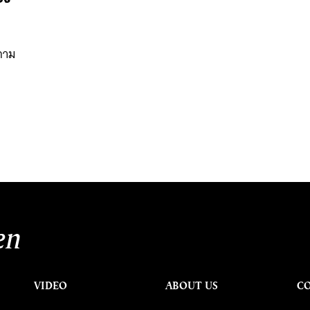
ำถาม
นหา
SHARE
TWEET
LINE
EMAIL
en
VIDEO
ABOUT US
C