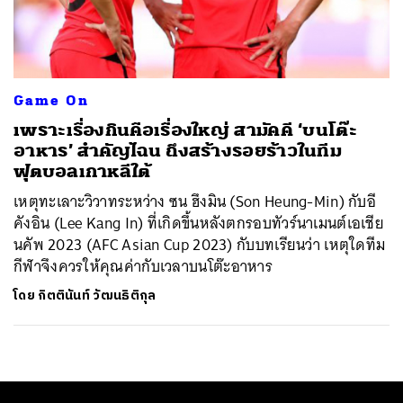
ค้นหา
SHARE
TWEET
LINE
EMAIL
Game On
เพราะเรื่องกินคือเรื่องใหญ่ สามัคคี ‘บนโต๊ะ
อาหาร’ สำคัญไฉน ถึงสร้างรอยร้าวในทีม
ฟุตบอลเกาหลีใต้
เหตุทะเลาะวิวาทระหว่าง ซน ฮึงมิน (Son Heung-Min) กับอี
คังอิน (Lee Kang In) ที่เกิดขึ้นหลังตกรอบทัวร์นาเมนต์เอเชีย
นคัพ 2023 (AFC Asian Cup 2023) กับบทเรียนว่า เหตุใดทีม
กีฬาจึงควรให้คุณค่ากับเวลาบนโต๊ะอาหาร
โดย
กิตตินันท์ วัฒนธิติกุล