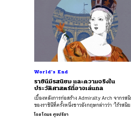
World's End
ค้
ราชินีมีรสนิยม และความจริงใน
ประวัติศาสตร์ที่อาจเล่นกล
เบื้องหลังการก่อสร้าง Admiralty Arch จากรสน
ของราชินีที่ครั้งหนึ่งชาวอังกฤษกล่าวว่า ‘ไร้รสนิ
โดย
โตมร ศุขปรีชา