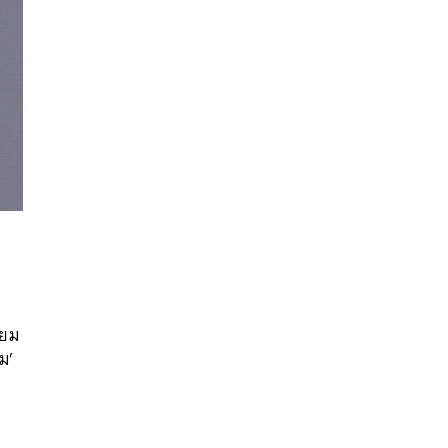
นหา
SHARE
TWEET
LINE
EMAIL
ิยม
ยม’