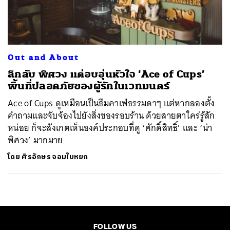
ค้นหา
SHARE
TWEET
LINE
EMAIL
Out and About
ลึกลับ พิศวง แต่อบอุ่นหัวใจ ‘Ace of Cups’
พื้นที่ปลอดภัยของผู้รักในเวทมนตร์
Ace of Cups ดูเหมือนเป็นธีมคาเฟ่ธรรมดาๆ แต่หากลองตั้ง
คำถามและจับจ้องไปยังสิ่งของรอบร้าน ด้วยสายตาใคร่รู้สัก
หน่อย ก็จะสังเกตเห็นองค์ประกอบที่ดู ‘ศักดิ์สิทธิ์’ และ ‘น่า
พิศวง’ มากมาย
โดย
ศิรอักษร จอมใบหยก
FOLLOW US