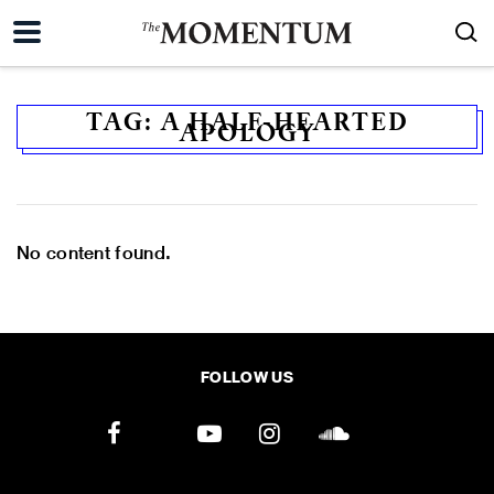
TAG:
A HALF-HEARTED
APOLOGY
No content found.
FOLLOW US
ค้นหา