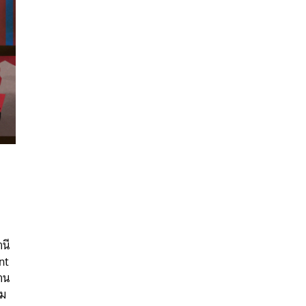
นหา
นี
SHARE
TWEET
LINE
EMAIL
nt
่าน
รม