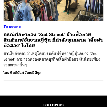
ค้นหา
SHARE
TWEET
LINE
EMAIL
Feature
กรณีศึกษาของ ‘2nd Street’ ร้านซื้อขาย
สินค้าแฟชั่นจากญี่ปุ่น ที่กำลังรุกตลาด ‘เสื้อผ้า
มือสอง’ ในไทย
ชวนไขคำตอบว่าเหตุใดแบรนด์แฟชันจากญี่ปุ่นอย่าง ‘2nd
Street’ สามารถครองตลาดธุรกิจเสื้อผ้ามือสองในไทยเพียง
ระยะเวลาสั้นๆ
โดย
กิตตินันท์ วัฒนธิติกุล
FOLLOW US