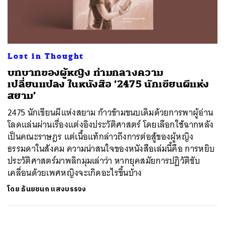
ค้นหา
Lost in Thought
SHARE
TWEET
LINE
EMAIL
บทบาทของผู้หญิง ท่ามกลางความ
เปลี่ยนแปลง ในหนังสือ ‘2475 นักเขียนผีแห่ง
สยาม’
2475 นักเขียนผีแห่งสยาม ก้าวข้ามขนบเดิมด้วยการพาผู้อ่าน
โลดแล่นผ่านเรื่องแต่งอิงประวัติศาสตร์ โดยเลือกใช้ฉากหลัง
เป็นคณะราษฎร แต่เนื้อแท้กล่าวถึงการต่อสู้ของผู้หญิง
ธรรมดาในสังคม ความน่าสนใจของหนังสือเล่มนี้คือ การหยิบ
ประวัติศาสตร์มาพลิกมุมเล่าว่า หากยุคสมัยการปฏิวัติขับ
เคลื่อนด้วยเพศหญิงจะเกิดอะไรขึ้นบ้าง
โดย
ธันยชนก แสงบรรจง