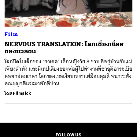
ค้นหา
SHARE
TWEET
LINE
EMAIL
Film
NERVOUS TRANSLATION: โลกเชื่องเฉื่อย
ของมวลชน
โลกปิดใบเล็กของ ‘ยาเอล’ เด็กหญิงวัย 8 ขวบ ที่อยู่บ้านกับแม่
เพียงลำพัง และมีเทปเสียงของพ่อผู้ไปทำงานที่ซาอุดิอาระเบีย
คอยกล่อมเกลา โลกของเธอเงียบเหงาแต่มีสมดุลดี จนกระทั่ง
คณะญาติแวะมาพักที่บ้าน
โดย
Filmsick
FOLLOW US