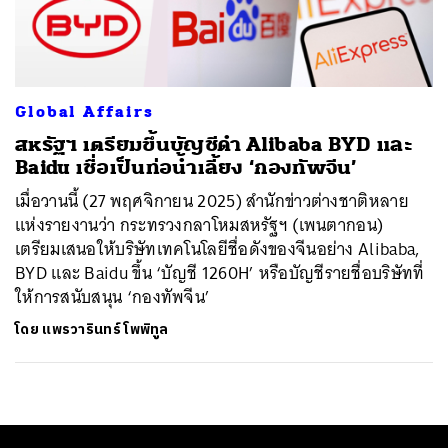
ค้นหา
SHARE
TWEET
LINE
EMAIL
Global Affairs
สหรัฐฯ เตรียมขึ้นบัญชีดำ Alibaba BYD และ
Baidu เชื่อเป็นท่อน้ำเลี้ยง ‘กองทัพจีน’
เมื่อวานนี้ (27 พฤศจิกายน 2025) สำนักข่าวต่างชาติหลาย
แห่งรายงานว่า กระทรวงกลาโหมสหรัฐฯ (เพนตากอน)
เตรียมเสนอให้บริษัทเทคโนโลยีชื่อดังของจีนอย่าง Alibaba,
BYD และ Baidu ขึ้น ‘บัญชี 1260H’ หรือบัญชีรายชื่อบริษัทที่
ให้การสนับสนุน ‘กองทัพจีน’
โดย
แพรวารินทร์ โพพิทูล