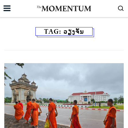
TAG:
ວຽງຈັນ