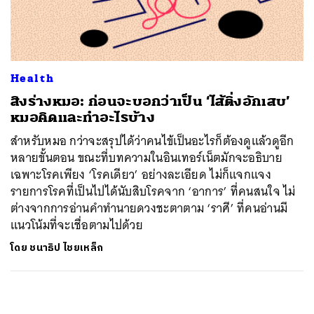
ค้นหา
SHARE
TWEET
LINE
EMAIL
Health
สิงร่างหมอ: ก่อนจะบอกว่าเป็น ‘ไส้ติ่งอักเสบ’
หมอคิดและทำอะไรบ้าง
สำหรับหมอ กว่าจะสรุปได้ว่าคนไข้เป็นอะไรก็ต้องดูแล้วดูอีก
หลายขั้นตอน ขณะที่บทความในอินเทอร์เน็ตมักจะอธิบาย
เฉพาะโรคเพียง ‘โรคเดียว’ อย่างละเอียด ไม่ก็แจกแจง
รายการโรคที่เป็นไปได้นับสิบโรคจาก ‘อาการ’ ที่คนสนใจ ไม่
ต่างจากการอ่านคำทำนายดวงชะตาตาม ‘ราศี’ ที่คนอ่านมี
แนวโน้มที่จะเชื่อตามไปด้วย
โดย
ชนาธิป ไชยเหล็ก