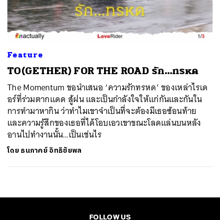
ค้นหา
SHARE
TWEET
LINE
EMAIL
Feature
TO(GETHER) FOR THE ROAD รัก…ทรหด
The Momentum ขอนำเสนอ ‘ความรักทรหด’ ของเหล่าไรเด
อร์ที่ร่วมตากแดด สู้ฝน และเป็นกำลังใจให้แก่กันและกันใน
การทำมาหากิน ว่าทำไมเขาจำเป็นที่จะต้องมีเธอซ้อนท้าย
และความรู้สึกของเธอที่ได้โอบเอวเขาขณะโลดแล่นบนหลัง
อานไปทำงานนั้น…เป็นเช่นไร
โดย
ธนภาคย์ อิทธิชัยพล
FOLLOW US