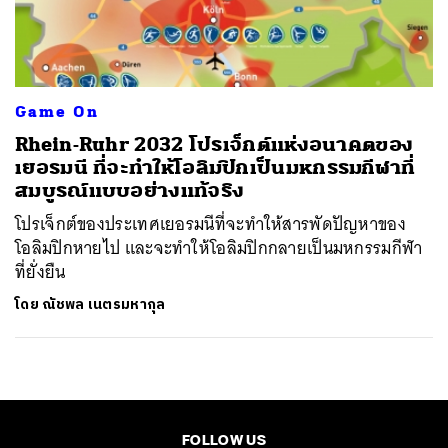
ค้นหา
SHARE
TWEET
LINE
EMAIL
Game On
Rhein-Ruhr 2032 โปรเจ็กต์แห่งอนาคตของ
เยอรมนี ที่จะทำให้โอลิมปิกเป็นมหกรรมกีฬาที่
สมบูรณ์แบบอย่างแท้จริง
โปรเจ็กต์ของประเทศเยอรมนีที่จะทำให้สารพัดปัญหาของ
โอลิมปิกหายไป และจะทำให้โอลิมปิกกลายเป็นมหกรรมกีฬา
ที่ยั่งยืน
โดย
ณัชพล เนตรมหากุล
FOLLOW US