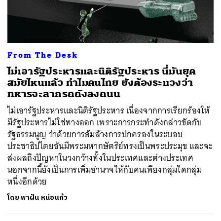
ค้นหา
From The Desk
SHARE
TWEET
LINE
EMAIL
ไม่เอารัฐประหารและนิติรัฐประหาร นี่มันยุค
สมัยไหนแล้ว ทำไมคนไทย ยังต้องระแวงว่า
ทหารจะลากรถถังลงถนน
ไม่เอารัฐประหารและนิติรัฐประหาร เนื่องจากการเรียกร้องให้
มีรัฐประหารไม่ใช่ทางออก เพราะการกระทำดังกล่าวขัดกับ
รัฐธรรมนูญ ว่าด้วยการล้มล้างการปกครองในระบอบ
ประชาธิปไตยอันมีพระมหากษัตริย์ทรงเป็นพระประมุข และจะ
ส่งผลถึงปัญหาในวงกว้างทั้งในประเทศและต่างประเทศ
นอกจากนี้ยังเป็นการเพิ่มอำนาจให้กับคนเพียงกลุ่มใดกลุ่ม
หนึ่งอีกด้วย
โดย
พาฝัน หน่อแก้ว