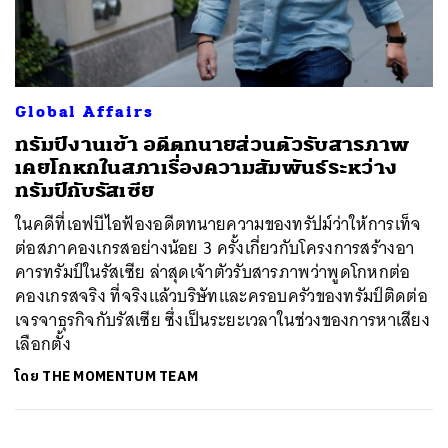
ค้นหา
Global Affairs
SHARE
TWEET
LINE
EMAIL
ทรัมป์งานเข้า อดีตทนายส่วนตัวรับสารภาพ
เคยโกหกในสภาเรื่องความสัมพันธ์ระหว่าง
ทรัมป์กับรัสเซีย
ในคดีที่เอฟบีไอฟ้องอดีตทนายความของทรัปม์ว่าให้การเท็จ
ต่อสภาคองเกรสอย่างน้อย 3 ครั้งเกี่ยวกับโครงการสร้างอา
คารทรัมป์ในรัสเซีย ล่าสุดเจ้าตัวรับสารภาพว่าพูดโกหกต่อ
คองเกรสจริง ที่จริงแล้วบริษัทและครอบครัวของทรัมป์ติดต่อ
เจรจาธุรกิจกับรัสเซีย ซึ่งเป็นระยะเวลาในช่วงของการหาเสียง
เลือกตั้ง
โดย
THE MOMENTUM TEAM