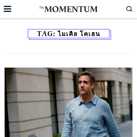
TAG:
ไมเคิล โคเฮน