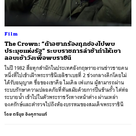
ค้นหา
Film
SHARE
TWEET
LINE
EMAIL
The Crown: “ถ้าอยากร้องทุกข์จงไปพบ
ประมุขแห่งรัฐ” ระบบราชการล่าช้าทำให้เขา
ลอบเข้าวังเพื่อพบราชินี
ในปี 1982 สื่อทุกสำนักในประเทศอังกฤษรายงานข่าวชายคน
หนึ่งที่ไปเข้าเฝ้าพระราชินีเอลิซาเบธที่ 2 ช่วงกลางดึกโดยไม่
ได้รับอนุญาต ชื่อของเขาคือ ไมเคิล เฟแกน ผู้สามารถผ่าน
ระบบรักษาความปลอดภัยที่ทันสมัยด้วยการปีนข้ามรั้ว ไต่ท่อ
ระบายน้ำ เข้าไปในตัวพระราชวังทางหน้าต่าง ผ่านเหล่า
องครักษ์และตำรวจไปถึงห้องบรรทมของสมเด็จพระราชินี
โดย
ตรีนุช อิงคุทานนท์