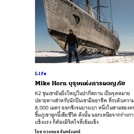
Life
Mike Horn บุรุษแห่งการผจญภัย
ค้
K2 ขุนเขาอันยิ่งใหญ่ในปากีสถาน เป็นจุดหมาย
ปลายทางสำหรับนักปีนเขามืออาชีพ ที่ระดับความ
8,000 เมตร ออกซิเจนบางเบา หนึ่งในสามของคน
ขึ้นภูเขาลูกนี้เสียชีวิต ดังนั้น นอกเหนือจากร่างกา
แข็งแรง ก็ต้องมีจิตใจที่เข้มแข็ง
โดย
ดวงกมล จันทร์เนตร์