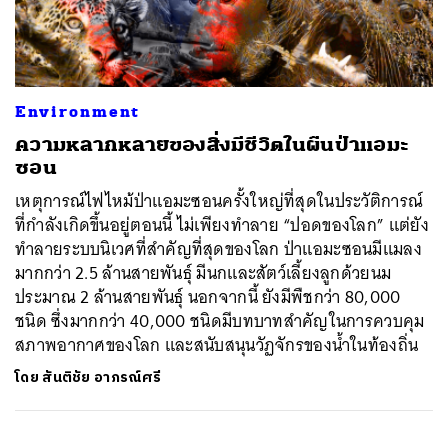
ค้นหา
Environment
SHARE
TWEET
LINE
EMAIL
ความหลากหลายของสิ่งมีชีวิตในผืนป่าแอมะ
ซอน
เหตุการณ์ไฟไหม้ป่าแอมะซอนครั้งใหญ่ที่สุดในประวัติการณ์
ที่กำลังเกิดขึ้นอยู่ตอนนี้ ไม่เพียงทำลาย “ปอดของโลก” แต่ยัง
ทำลายระบบนิเวศที่สำคัญที่สุดของโลก ป่าแอมะซอนมีแมลง
มากกว่า 2.5 ล้านสายพันธ์ุ มีนกและสัตว์เลี้ยงลูกด้วยนม
ประมาณ 2 ล้านสายพันธุ์ นอกจากนี้ ยังมีพืชกว่า 80,000
ชนิด ซึ่งมากกว่า 40,000 ชนิดมีบทบาทสำคัญในการควบคุม
สภาพอากาศของโลก และสนับสนุนวัฏจักรของน้ำในท้องถิ่น
โดย
สันติชัย อาภรณ์ศรี