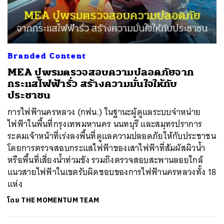
ค้นหา
Branded Content
SHARE
TWEET
LINE
EMAIL
MEA ปูพรมตรวจสอบความปลอดภัยจาก
กระแสไฟฟ้ารั่ว สร้างความมั่นใจให้กับ
ประชาชน
การไฟฟ้านครหลวง (กฟน.) ในฐานะผู้ดูแลระบบจำหน่าย
ไฟฟ้าในพื้นที่กรุงเทพมหานคร นนทบุรี และสมุทรปราการ
ระดมเจ้าหน้าที่เร่งลงพื้นที่ดูแลความปลอดภัยให้กับประชาชน
โดยการตรวจสอบกระแสไฟฟ้าของเสาไฟฟ้าที่สัมผัสผิวน้ำ
หรือพื้นที่เสี่ยงน้ำท่วมขัง รวมถึงตรวจสอบสะพานลอยใกล้
แนวสายไฟฟ้าในเขตรับผิดชอบของการไฟฟ้านครหลวงทั้ง 18
แห่ง
โดย
THE MOMENTUM TEAM