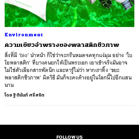
ค้นหา
SHARE
TWEET
LINE
EMAIL
Environment
ความเขียวอำพรางของพลาสติกชีวภาพ
สิ่งที่มี ‘bio’ นำหน้า ก็ใช่ว่าจะกรีนหมดจดทุกแง่มุม อย่าง ‘ไบ
โอพลาสติก’ ที่บางคนยกให้เป็นพระเอก เอาเข้าจริงมันอาจ
ไม่ใช่ตัวเลือกสารพัดนึก และหารู้ไม่ว่า หากเราทิ้ง ‘ขยะ
พลาสติกชีวภาพ’ ผิดวิธี มันก็จะคงค้างอยู่ในโลกนี้ไปอีกแสน
นาน
โดย
ฐิตินันท์ ศรีสถิต
FOLLOW US