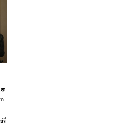
ทย
นหา
SHARE
TWEET
LINE
EMAIL
รก
ะ
์ที่
ร