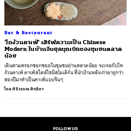
ค้นหา
SHARE
TWEET
LINE
EMAIL
Bar & Restaurant
‘ไทง้วนคาเฟ่’ เสิร์ฟความเป็น Chinese
Modern ในบ้านจีนยุคบุกเบิกของชุมชนตลาด
น้อย
เดินตามตรอกซอกซอยในชุมชนย่านตลาดน้อย จะเจอกับไท
ง้วนคาเฟ่ คาเฟ่สไตล์ไชนีสโมเดิร์น ที่นำบ้านหลังเก่าอายุกว่า
สองปีมาทำเป็นคาเฟ่แบบจีนๆ
โดย
ศิริวรรณ สิทธิกา
FOLLOW US